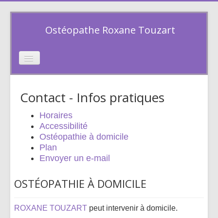
Ostéopathe Roxane Touzart
Toggle
Navigation
Accueil
Contact - Infos pratiques
L'ostéopathie
Horaires
Séances
Accessibilité
Ostéopathie à domicile
À propos
Plan
Envoyer un e-mail
Contact
OSTÉOPATHIE À DOMICILE
ROXANE TOUZART
peut intervenir à domicile.